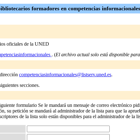
ibliotecarios formadores en competencias informacionales
dios oficiales de la UNED
petenciasinformacionales
. (
El archivo actual solo está disponible para 
 dirección
competenciasinformacionales@listserv.uned.es
.
siguientes secciones.
iguiente formulario Se le mandará un mensaje de correo electrónico pid
n, su petición se mandará al administrador de la lista para que la aprueb
criptores de la lista solo están disponibles para el administrador de la lis