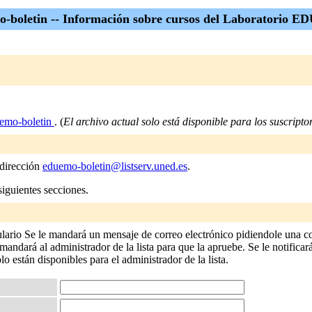
-boletin -- Información sobre cursos del Laboratorio
emo-boletin
. (
El archivo actual solo está disponible para los suscriptore
 dirección
eduemo-boletin@listserv.uned.es
.
siguientes secciones.
ulario Se le mandará un mensaje de correo electrónico pidiendole una co
andará al administrador de la lista para que la apruebe. Se le notificará
olo están disponibles para el administrador de la lista.