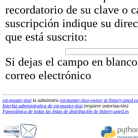
recordatorio de su clave o 
suscripción indique su direc
que está suscrito:
Si dejas el campo en blanco,
correo electrónico
est-master-iissi
la administra
est-master-iissi-owner at listserv.uned.es
Interfaz administrativa de est-master-iissi
(requiere autorización)
Panorámica de todas las listas de distribución de listserv.uned.es