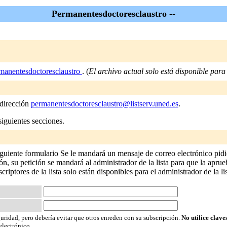
Permanentesdoctoresclaustro --
manentesdoctoresclaustro
. (
El archivo actual solo está disponible para l
 dirección
permanentesdoctoresclaustro@listserv.uned.es
.
siguientes secciones.
iguiente formulario Se le mandará un mensaje de correo electrónico pidi
n, su petición se mandará al administrador de la lista para que la aprueb
criptores de la lista solo están disponibles para el administrador de la lis
guridad, pero debería evitar que otros enreden con su subscripción.
No utilice clave
electrónico.