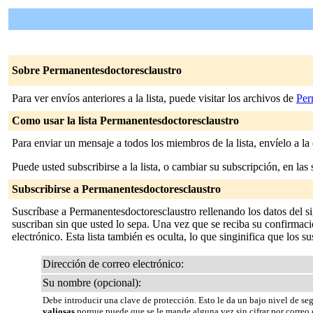
Sobre Permanentesdoctoresclaustro
Para ver envíos anteriores a la lista, puede visitar los archivos de
Per
Como usar la lista Permanentesdoctoresclaustro
Para enviar un mensaje a todos los miembros de la lista, envíelo a la
Puede usted subscribirse a la lista, o cambiar su subscripción, en las 
Subscribirse a Permanentesdoctoresclaustro
Suscríbase a Permanentesdoctoresclaustro rellenando los datos del s
suscriban sin que usted lo sepa. Una vez que se reciba su confirmació
electrónico. Esta lista también es oculta, lo que singinifica que los sus
Dirección de correo electrónico:
Su nombre (opcional):
Debe introducir una clave de protección. Esto le da un bajo nivel de se
valiosas
porque puede que se le mande alguna vez sin cifrar por correo 